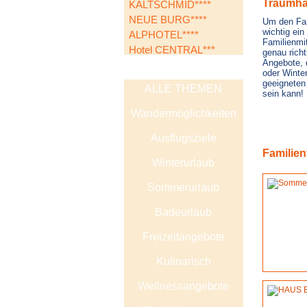
Traumhaf
KALTSCHMID****
NEUE BURG****
Um den Fami
wichtig ei
ALPHOTEL****
Familienmit
Hotel CENTRAL***
genau richt
Angebote, 
oder Winte
geeigneten 
ALLE THEMEN
sein kann!
Wandermöglichkeiten
Ausflugsziele
Familien
Winterurlaub
Sommerurlaub
Badeurlaub
Freizeitangebote
Kulinarisch
Wellnessangebote