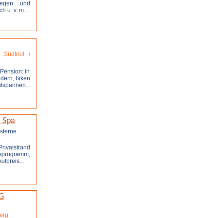
iegen und
u. v. m....
stellen
Südtirol /
Pension: in
dern, biken
tspannen...
stellen
 Spa
Privatstrand
nsprogramm,
fpreis...
stellen
G
erg