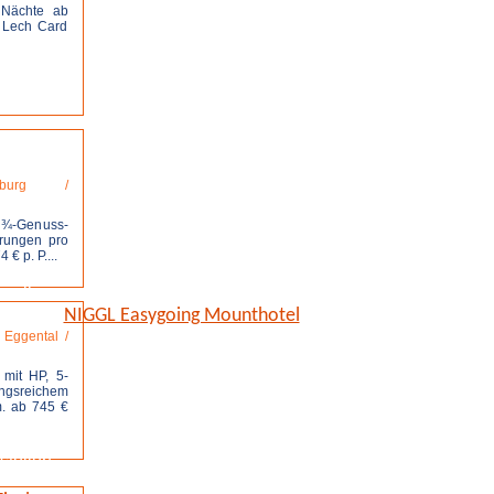
 Nächte ab
d Lech Card
stellen
lzburg /
. ¾-Genuss-
rungen pro
€ p. P....
stellen
NIGGL Easygoing Mounthotel
/ Eggental /
 mit HP, 5-
gsreichem
m. ab 745 €
stellen