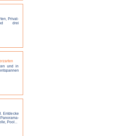
en, Privat-
und drei
stellen
erzarten
ken und in
 entspannen
stellen
l. Entdecke
 Panorama-
le, Pool...
stellen