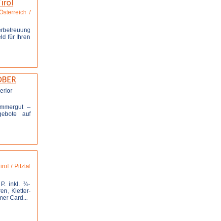
irol
Österreich /
rbetreuung
d für Ihren
OBER
ammergut –
ebote auf
stellen
irol / Pitztal
. inkl. ¾-
n, Kletter-
mer Card...
stellen