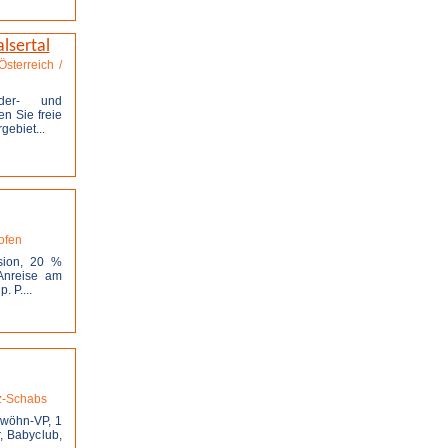
lsertal
Österreich /
nder- und
en Sie freie
ebiet...
stellen
hofen
sion, 20 %
 Anreise am
 P....
stellen
tz-Schabs
rwöhn-VP, 1
, Babyclub,