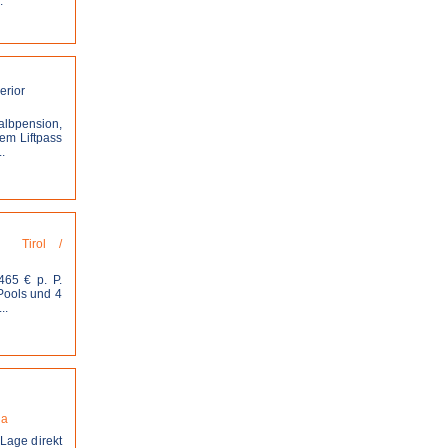
.
stellen
albpension,
em Liftpass
.
stellen
Tirol /
465 € p. P.
 Pools und 4
..
stellen
da
-Lage direkt