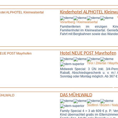
Kinderhotel ALPHOTEL Kleinwa
Vorarlberg / Kleinwalsertal
Familienferien im einzigen Ki
Familienhotel im Kleinwalsertal. Genieß
Fahrt mit Bergbahnen sowie das Wanderg
Weitere Infos
Anfrage 
Hotel NEUE POST Mayrhofen
Tirol / Zillertal / Mayr
Midweek Special: 3 ÜN inkl. 3/4-Pen
Rabatt, Abschiedsgeschenk u. v. m.!
Sonntag oder Montag möglich. Ab 367 € p.
Weitere Infos
Anfrage 
DAS MÜHLWALD
Südtirol / Bozen / Na
Family Special 4 = 3 ab 609 € p. P.: Ve
Kind übernachtet gratis im Elternzimmer