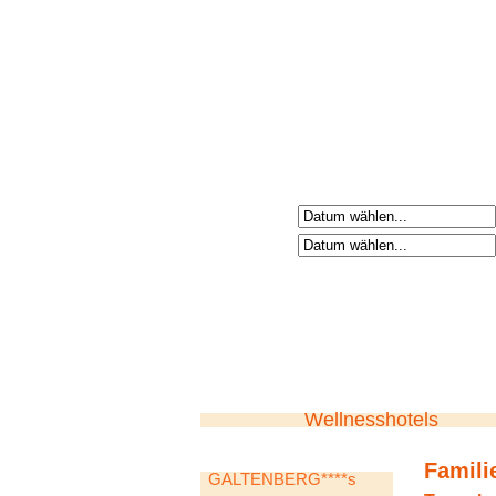
Anreisetag
Abreisetag
Wellnesshotels
Famili
GALTENBERG****s