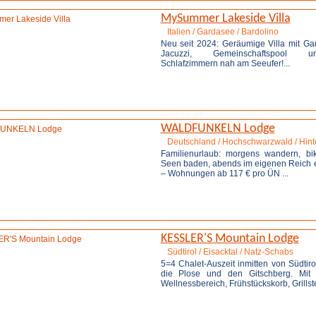
MySummer Lakeside Villa
Italien / Gardasee / Bardolino
Neu seit 2024: Geräumige Villa mit Gart
Jacuzzi, Gemeinschaftspool 
Schlafzimmern nah am Seeufer!...
Weitere Infos
Anfrage 
WALDFUNKELN Lodge
Deutschland / Hochschwarzwald / Hint
Familienurlaub: morgens wandern, bi
Seen baden, abends im eigenen Reich
– Wohnungen ab 117 € pro ÜN
...
Weitere Infos
Anfrage 
KESSLER'S Mountain Lodge
Südtirol / Eisacktal / Natz-Schabs
5=4 Chalet-Auszeit inmitten von Südtiro
die Plose und den Gitschberg. Mit
Wellnessbereich, Frühstückskorb, Grillstel
Weitere Infos
Anfrage 