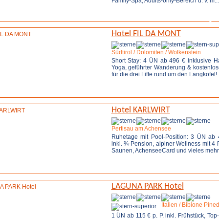
Family-Spa, Adults-only-Bereich u. v. m...
Weitere Infos
Anfrage 
Hotel FIL DA MONT
Südtirol / Dolomiten / Wolkenstein
Short Stay: 4 ÜN ab 496 € inklusive H
Yoga, geführter Wanderung & kostenlos
für die drei Lifte rund um den Langkofel!..
Weitere Infos
Anfrage 
Hotel KARLWIRT
Pertisau am Achensee
Ruhetage mit Pool-Position: 3 ÜN ab 
inkl. ¾-Pension, alpiner Wellness mit 4
Saunen, AchenseeCard und vieles mehr.
Weitere Infos
Anfrage 
LAGUNA PARK Hotel
Italien / Bibione Pine
1 ÜN ab 115 € p. P. inkl. Frühstück, Top