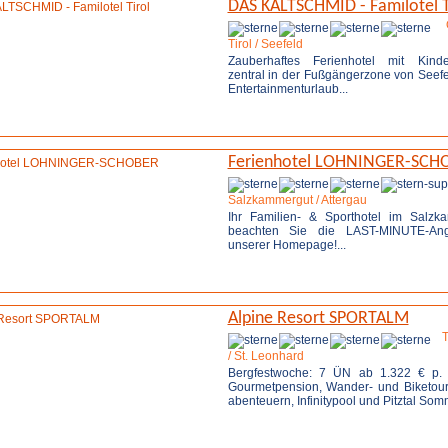
DAS KALTSCHMID - Familotel T
Tirol / Seefeld
Zauberhaftes Ferienhotel mit Kinde
zentral in der Fußgängerzone von Seefel
Entertainmenturlaub...
Weitere Infos
Ferienhotel LOHNINGER-SCH
Salzkammergut / Attergau
Ihr Familien- & Sporthotel im Salzk
beachten Sie die LAST-MINUTE-Ang
unserer Homepage!...
Weitere Infos
Anfrage 
Alpine Resort SPORTALM
T
/ St. Leonhard
Bergfestwoche: 7 ÜN ab 1.322 € p. P
Gourmetpension, Wander- und Biketoure
abenteuern, Infinitypool und Pitztal Som
Weitere Infos
Anfrage 