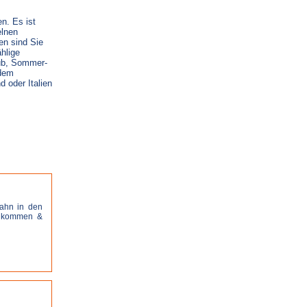
n. Es ist
elnen
en sind Sie
hlige
aub, Sommer-
 dem
 oder Italien
Bahn in den
 ankommen &