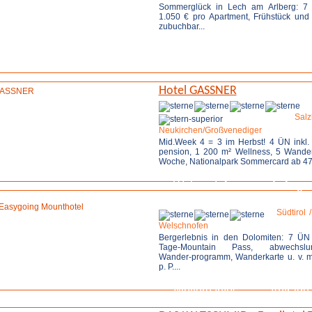
Sommerglück in Lech am Arlberg: 7
1.050 € pro Apartment, Frühstück un
zubuchbar...
Weitere Infos
Anfrage 
Hotel GASSNER
Sa
Neukirchen/Großvenediger
Mid.Week 4 = 3 im Herbst! 4 ÜN inkl
pension, 1 200 m² Wellness, 5 Wande
Woche, Nationalpark Sommercard ab 474 
Weitere Infos
Anfrage 
Südtirol 
Welschnofen
Bergerlebnis in den Dolomiten: 7 ÜN
Tage-Mountain Pass, abwechslun
Wander-programm, Wanderkarte u. v. 
p. P....
Weitere Infos
Anfrage 