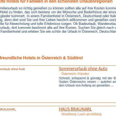
te Hotels für Familien in den schönsten Urlaubsregionen
lienurlaub so richtig genießen zu können sollten alle auf ihre Kosten komme
n Hotel zu finden, das sich bestens um die Wünsche und Bedürfnisse der einz
glieder kümmert. In einem Familienhotel in Österreich, Deutschland oder Itali
ig, denn dort sind Sie und Ihre Lieben herzlich willkommen und genießen unzä
die für Abwechslung und tolle Erlebnisse sorgen. Ob Badeurlaub, Wanderurl
rurlaub, dort kommen bestimmt alle auf ihre Kosten. Suchen Sie gleich nach
Familienhotel und erleben Sie wie schön der Urlaub in Österreich, Deutschland
Jetzt unverbindlich anfragen...
freundliche Hotels in Österreich & Südtirol
Sommerurlaub ohne Auto
Österreich / Kärnten
Schnell, entspannt & günstig mit der 
Süden Österreichs reisen – autofrei
den Urlaub von Anfang an genießen
...
Weitere Infos
HAUS BRAUNARL
Vorarlberg / Lech am Arlberg