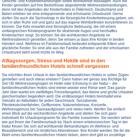
Gesichts- und Körperbehandlungen sowie wohltuende Massagen. Auch die
Kinder genießen auf ihre Bedürfnisse abgestimmte Wellnessbehandlungen,
denn mit den Angeboten der Kinderhotels in Österreich, Deutschland und
Italien erleben sie eine entspannende und erholsame Urlaubszeit. Gerne
dürfen Sie auch die Sprösslinge in die fürsorgliche Kinderbetreuung geben, um
sich in aller Ruhe voll und ganz auf das eigene Wohlbefinden konzentrieren zu
können. Die Kids erwartet eine fürsorgliche Betreuung, die mit einem
umfangreichen Kinderprogramm für strahlende Augen und herzhaftes
Kinderlachen sorgt. So können Sie die wohltuenden Angebote im
Wellnessbereich genießen, denn Sie wissen ja dass Ihre Kinder in besten
Händen sind. Wellness im Familienurlaub bedeutet entspannte Eltern und
glückliche Kinder. So sind alle aus der Familie zufrieden und der erholsamen
Urlaubszeit steht somit nichts im Weg.
Alltagssorgen, Stress und Hektik sind in den
familienfreundlichen Hotels schnell vergessen
Sie möchten Ihren Urlaub in den familienfreundlichen Hotels in vollen Zügen
genießen und auch etwas erleben? Dann haben wir genau das Richtige für
Sie! Ob Wellnessvergnügen im Hotel oder Erholung in der Natur – die
familienfreundlichen Hotels sind immer wieder eine Reise wert. Das ganze
Jahr über wartet ein vielfältiges Freizeitangebot, das kleine und große Urlauber
gleichermaßen begeistern wird. Die erstklassigen Hotels beinhaltet eine
Vielzahl an Aktivitäten für jeden Geschmack: Tanzabende,
Pferdekutschenfahrten, Golfturniere, Naturerlebnisse, Konzerte,
Wellnessgenuss bei Saunaaufgüssen und vieles mehr. Werfen Sie einfach
einen Blick auf die wöchentlichen Angebote und stellen Sie sich ganz
individuell Ihr Urlaubsprogramm für die Familie zusammen. Sie werden sehen
wie gut Ihnen der Familienurlaub tut. Nach einem erlebnisreichen Tag in der
Natur freuen Sie sich auf wohltuende Behandlungen im Wellness- und
Beautybereich und ein köstliches Abendessen. Ihre Kinder werden Sie für die
Wahl eines familienfreundlichen Hotels lieben, denn dort gibt es unzählige