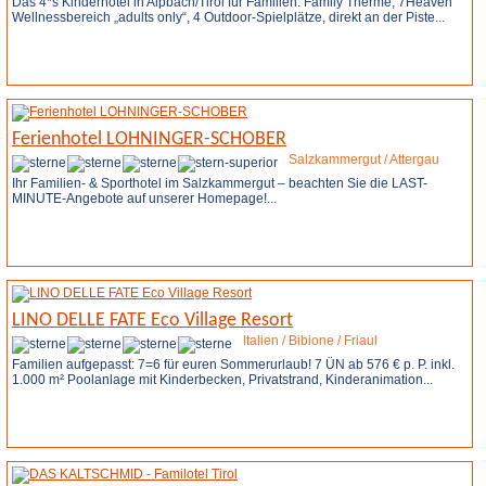
Das 4*s Kinderhotel in Alpbach/Tirol für Familien: Family Therme, 7Heaven
Wellnessbereich „adults only“, 4 Outdoor-Spielplätze, direkt an der Piste...
Weitere Infos
Anfrage stellen
Ferienhotel LOHNINGER-SCHOBER
Salzkammergut / Attergau
Ihr Familien- & Sporthotel im Salzkammergut – beachten Sie die LAST-
MINUTE-Angebote auf unserer Homepage!...
Weitere Infos
Anfrage stellen
LINO DELLE FATE Eco Village Resort
Italien / Bibione / Friaul
Familien aufgepasst: 7=6 für euren Sommerurlaub! 7 ÜN ab 576 € p. P. inkl.
1.000 m² Poolanlage mit Kinderbecken, Privatstrand, Kinderanimation...
Weitere Infos
Anfrage stellen