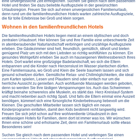
eine unvergessliche Zeit ermöglichen. Suchen Sie gleich nach dem passenden
Hotel und finden Sie dazu beliebte Ausflugsziele in der gewünschten
Urlaubsregion. Freuen Sie sich auf einen unvergesslichen Familienurlaub,
denn rund um die familienfreundlichen Hotels warten zahlreiche Ausflugsziele,
die für tolle Erlebnisse bei Groß und klein sorgen.
Wohnen in den familienfreundlichen Hotels
Die familienfreundlichen Hotels liegen meist an einem idyllischen und doch
zentralen Urlaubsort. Hier können Sie und Ihre Familie eine unbeschwerte Zeit
in atemberaubender Naturlandschaft verbringen und unzählige Ausflugsziele
erleben. Die Gästezimmer sind hell, freundlich, gemütlich, stilvoll und bieten
genügend Platz um sich mit den Liebsten so richtig wohlfühlen zu können. Ein
gesundes Wohlgefühl erleben Sie auch im hauseigenen Wellnessbereich Ihres
Hotels. Dort wartet eine großzügige Badelandschaft, wo sich die Eltern
entspannen und die Kinder nach Herzenslust im Wasser plantschen dürfen.
Eine Familiensauna, wo Groß und Klein die Seele baumeln lassen und sich
gesund schwitzen dürfen. Gemütliche Relax- und Chillmöglichkeiten, die ideal
zum Karten spielen, Lesen und Plaudern sind oder einfach nur um die
herrliche Aussicht zu genießen. Auch wohltuende Massagen werden geboten,
denn so werden Sie Ihre lästigen Verspannungen los. Auch das Schwimmen
kräftigt beinahe schwerelos alle Muskeln, es stärkt das Herz-Kreislauf-System
und macht nebenbei auch richtig Spaß. Und falls die Eltern einmal eine Auszeit
benötigen, kümmert sich eine fürsorgliche Kinderbetreuung liebevoll um die
Kleinen. Die geschulten Mitarbeiter lassen sich täglich ein neues
Kinderprogramm einfallen, damit den Kids bestimmt nicht langweilig wird.
Freuen Sie sich jetzt schon auf Ihre wohlverdiente Urlaubszeit in den
erstklassigen Hotels für Familien, denn dort ist immer was los. Wir wünschen
Ihnen eine schöne und erholsame Zeit, denn ein Familienurlaub sollte etwas
Besonderes sein!
Suchen Sie gleich nach dem passenden Hotel und verbringen Sie einen