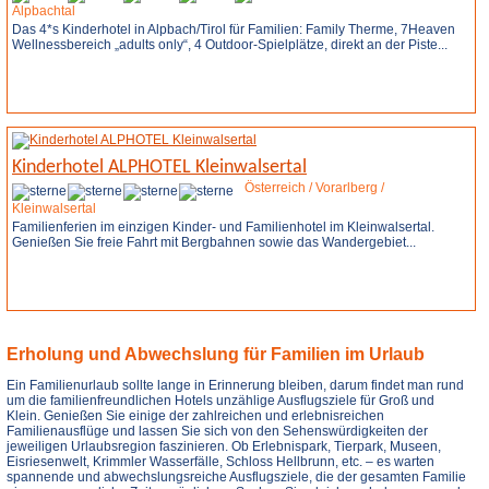
Alpbachtal
Das 4*s Kinderhotel in Alpbach/Tirol für Familien: Family Therme, 7Heaven
Wellnessbereich „adults only“, 4 Outdoor-Spielplätze, direkt an der Piste...
Weitere Infos
Anfrage stellen
Kinderhotel ALPHOTEL Kleinwalsertal
Österreich / Vorarlberg /
Kleinwalsertal
Familienferien im einzigen Kinder- und Familienhotel im Kleinwalsertal.
Genießen Sie freie Fahrt mit Bergbahnen sowie das Wandergebiet...
Weitere Infos
Anfrage stellen
Erholung und Abwechslung für Familien im Urlaub
Ein Familienurlaub sollte lange in Erinnerung bleiben, darum findet man rund
um die familienfreundlichen Hotels unzählige Ausflugsziele für Groß und
Klein. Genießen Sie einige der zahlreichen und erlebnisreichen
Familienausflüge und lassen Sie sich von den Sehenswürdigkeiten der
jeweiligen Urlaubsregion faszinieren. Ob Erlebnispark, Tierpark, Museen,
Eisriesenwelt, Krimmler Wasserfälle, Schloss Hellbrunn, etc. – es warten
spannende und abwechslungsreiche Ausflugsziele, die der gesamten Familie