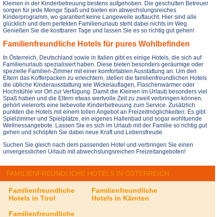
Kleinen in der Kinderbetreuung bestens aufgehoben. Die geschulten Betreuer
sorgen für jede Menge Spaß und bieten ein abwechslungsreiches
Kinderprogramm, wo garantiert keine Langeweile auftaucht. Hier sind alle
glücklich und dem perfekten Familienurlaub steht dabei nichts im Weg.
Genießen Sie die kostbaren Tage und lassen Sie es so richtig gut gehen!
Familienfreundliche Hotels für pures Wohlbefinden
In Österreich, Deutschland sowie in Italien gibt es einige Hotels, die sich auf
Familienurlaub spezialisiert haben. Diese bieten besonders geräumige oder
spezielle Familien-Zimmer mit einer komfortablen Ausstattung an. Um den
Eltern das Kofferpacken zu erleichtern, stellen die familienfreundlichen Hotels
die übliche Kinderausstattung wie Wickelauflagen, Flaschenwärmer oder
Hochstühle vor Ort zur Verfügung. Damit die Kleinen im Urlaub besonders viel
Spaß haben und die Eltern etwas wertvolle Zeit zu zweit verbringen können,
gehört vielerorts eine liebevolle Kinderbetreuung zum Service. Zusätzlich
punkten die Hotels mit einem tollen Angebot an Freizeitmöglichkeiten: Es gibt
Spielzimmer und Spielplätze, ein eigenes Hallenbad und sogar wohltuende
Wellnessangebote. Lassen Sie es sich im Urlaub mit der Familie so richtig gut
gehen und schöpfen Sie dabei neue Kraft und Lebensfreude.
Suchen Sie gleich nach dem passenden Hotel und verbringen Sie einen
unvergesslichen Urlaub mit abwechslungsreichen Freizeitangeboten!
FAMILIENFREUNDLICHE HOTELS IN ÖSTERREICH
Familienfreundliche
Familienfreundliche
Hotels in Tirol
Hotels in Kärnten
Familienfreundliche