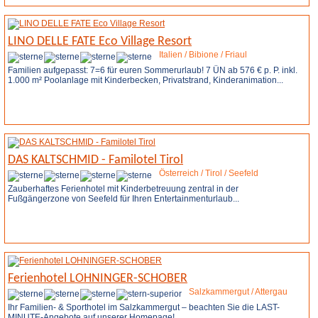
LINO DELLE FATE Eco Village Resort
Italien / Bibione / Friaul
Familien aufgepasst: 7=6 für euren Sommerurlaub! 7 ÜN ab 576 € p. P. inkl.
1.000 m² Poolanlage mit Kinderbecken, Privatstrand, Kinderanimation...
Weitere Infos
Anfrage stellen
DAS KALTSCHMID - Familotel Tirol
Österreich / Tirol / Seefeld
Zauberhaftes Ferienhotel mit Kinderbetreuung zentral in der
Fußgängerzone von Seefeld für Ihren Entertainmenturlaub...
Weitere Infos
Ferienhotel LOHNINGER-SCHOBER
Salzkammergut / Attergau
Ihr Familien- & Sporthotel im Salzkammergut – beachten Sie die LAST-
MINUTE-Angebote auf unserer Homepage!...