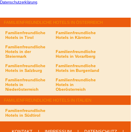
Datenschutzerklärung
.
FAMILIENFREUNDLICHE HOTELS IN ÖSTERREICH
Familienfreundliche
Familienfreundliche
Hotels in Tirol
Hotels in Kärnten
Familienfreundliche
Hotels in der
Familienfreundliche
Steiermark
Hotels in Vorarlberg
Familienfreundliche
Familienfreundliche
Hotels in Salzburg
Hotels im Burgenland
Familienfreundliche
Familienfreundliche
Hotels in
Hotels in
Niederösterreich
Oberösterreich
FAMILIENFREUNDLICHE HOTELS IN ITALIEN
Familienfreundliche
Hotels in Südtirol
KONTAKT
|
IMPRESSUM
|
DATENSCHUTZ
|